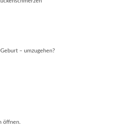
 Rückenschmerzen
ie Geburt – umzugehen?
h öffnen.