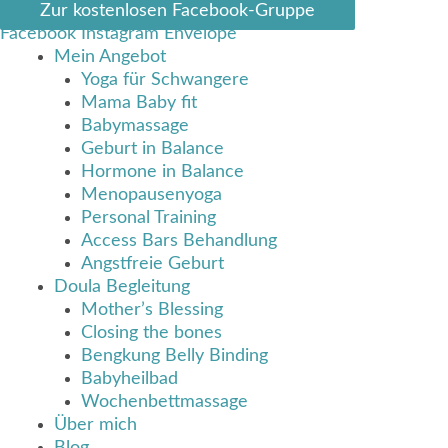
Zum
Zur kostenlosen Facebook-Gruppe
Inhalt
Facebook
Instagram
Envelope
springen
Mein Angebot
Yoga für Schwangere
Mama Baby fit
Babymassage
Geburt in Balance
Hormone in Balance
Menopausenyoga
Personal Training
Access Bars Behandlung
Angstfreie Geburt
Doula Begleitung
Mother’s Blessing
Closing the bones
Bengkung Belly Binding
Babyheilbad
Wochenbettmassage
Über mich