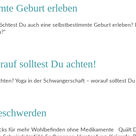
mte Geburt erleben
htest Du auch eine selbstbestimmte Geburt erleben? Ic
u?“
auf solltest Du achten!
chten? Yoga in der Schwangerschaft – worauf solltest 
beschwerden
icks für mehr Wohlbefinden ohne Medikamente Quält Di