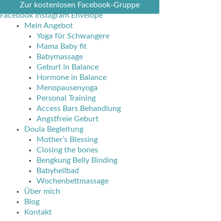
Zum
Zur kostenlosen Facebook-Gruppe
Inhalt
Facebook
Instagram
Envelope
springen
Mein Angebot
Yoga für Schwangere
Mama Baby fit
Babymassage
Geburt in Balance
Hormone in Balance
Menopausenyoga
Personal Training
Access Bars Behandlung
Angstfreie Geburt
Doula Begleitung
Mother’s Blessing
Closing the bones
Bengkung Belly Binding
Babyheilbad
Wochenbettmassage
Über mich
Blog
Kontakt