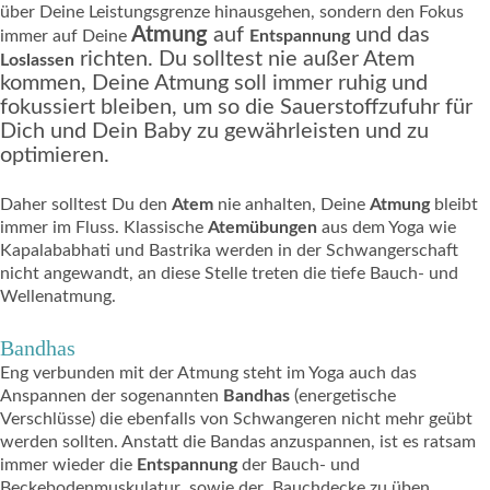
über Deine Leistungsgrenze hinausgehen, sondern den Fokus
Atmung
auf
und das
immer auf Deine
Entspannung
richten. Du solltest nie außer Atem
Loslassen
kommen, Deine Atmung soll immer ruhig und
fokussiert bleiben, um so die Sauerstoffzufuhr für
Dich und Dein Baby zu gewährleisten und zu
optimieren.
Daher solltest Du den
Atem
nie anhalten, Deine
Atmung
bleibt
immer im Fluss. Klassische
Atemübungen
aus dem Yoga wie
Kapalababhati und Bastrika werden in der Schwangerschaft
nicht angewandt, an diese Stelle treten die tiefe Bauch- und
Wellenatmung.
Bandhas
Eng verbunden mit der Atmung steht im Yoga auch das
Anspannen der sogenannten
Bandhas
(energetische
Verschlüsse) die ebenfalls von Schwangeren nicht mehr geübt
werden sollten. Anstatt die Bandas anzuspannen, ist es ratsam
immer wieder die
Entspannung
der Bauch- und
Beckebodenmuskulatur sowie der Bauchdecke zu üben.