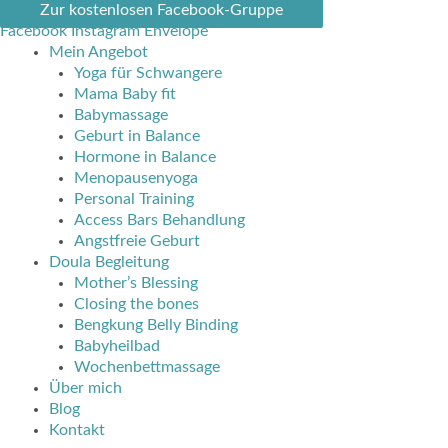
Zum
Zur kostenlosen Facebook-Gruppe
Inhalt
Facebook
Instagram
Envelope
springen
Mein Angebot
Yoga für Schwangere
Mama Baby fit
Babymassage
Geburt in Balance
Hormone in Balance
Menopausenyoga
Personal Training
Access Bars Behandlung
Angstfreie Geburt
Doula Begleitung
Mother’s Blessing
Closing the bones
Bengkung Belly Binding
Babyheilbad
Wochenbettmassage
Über mich
Blog
Kontakt